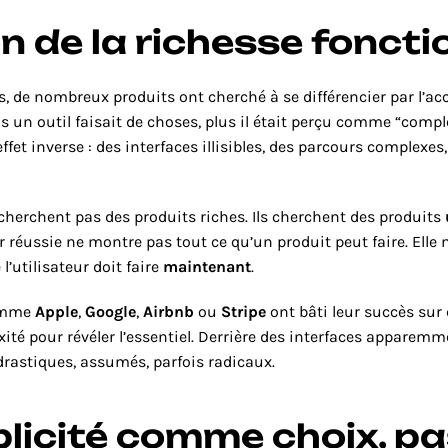
ion de la richesse foncti
 de nombreux produits ont cherché à se différencier par l’ac
s un outil faisait de choses, plus il était perçu comme “complet”
effet inverse : des interfaces illisibles, des parcours complexes
 cherchent pas des produits riches. Ils cherchent des produits 
ur réussie ne montre pas tout ce qu’un produit peut faire. Elle 
’utilisateur doit faire 
maintenant
.
omme 
Apple
, 
Google
, 
Airbnb
 ou 
Stripe
 ont bâti leur succès sur 
té pour révéler l’essentiel. Derrière des interfaces apparemme
drastiques, assumés, parfois radicaux.
licité comme choix, pa