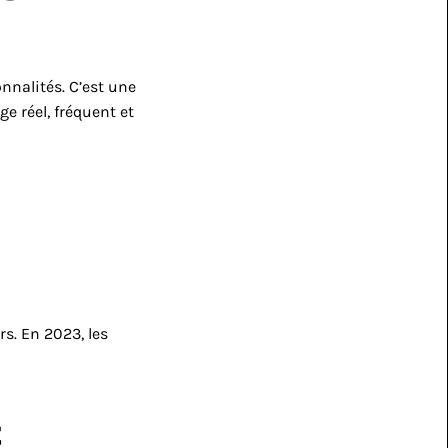
Contrairement aux idées reçues, la simplicité n’est pas une réduction des fonctionnalités. C’est une 
e réel, fréquent et 
s. En 2023, les 
t