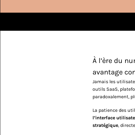
int 2 mois
Leads qualifiés
Site qui con
À l’ère du nu
avantage con
Jamais les utilisat
outils SaaS, platefo
paradoxalement, plu
La patience des util
l’interface utilisat
stratégique
, direc