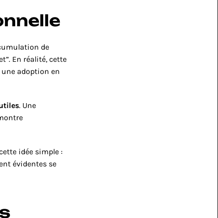
onnelle
cumulation de 
. En réalité, cette 
, une adoption en 
utiles
. Une 
montre 
cette idée simple : 
nt évidentes se 
s 