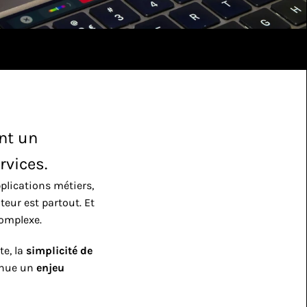
nt un 
rvices.
plications métiers, 
teur est partout. Et 
complexe.
e, la 
simplicité de 
enue un 
enjeu 