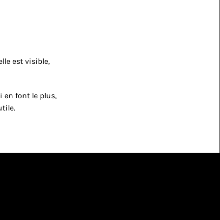
e est visible, 
n font le plus, 
tile.