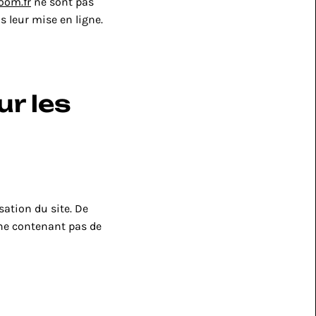
oom.fr
 ne sont pas 
s leur mise en ligne.
r les 
ation du site. De 
 ne contenant pas de 