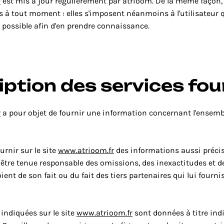
r
 est mis à jour régulièrement par atrioom. De la même façon, 
 à tout moment : elles s'imposent néanmoins à l'utilisateur qui
t possible afin d'en prendre connaissance.
iption des services fou
r
 a pour objet de fournir une information concernant l'ensemble
urnir sur le site 
www.atrioom.fr
 des informations aussi précis
a être tenue responsable des omissions, des inexactitudes et d
oient de son fait ou du fait des tiers partenaires qui lui fourni
indiquées sur le site 
www.atrioom.fr
 sont données à titre indic