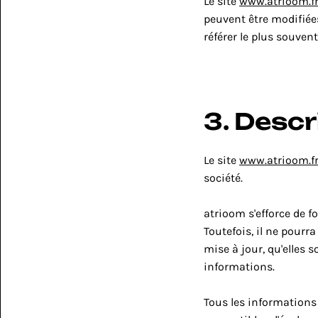
Le site 
www.atrioom.f
peuvent être modifiées
référer le plus souven
3. Descr
Le site 
www.atrioom.f
société.
atrioom s'efforce de fo
Toutefois, il ne pourr
mise à jour, qu'elles s
informations.
Tous les informations 