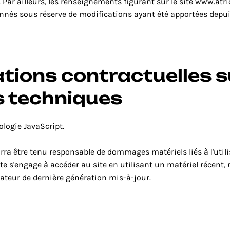
 Par ailleurs, les renseignements figurant sur le site 
www.atri
onnés sous réserve de modifications ayant été apportées depui
ations contractuelles su
 techniques
nologie JavaScript.
urra être tenu responsable de dommages matériels liés à l'utilis
site s'engage à accéder au site en utilisant un matériel récent,
gateur de dernière génération mis-à-jour.