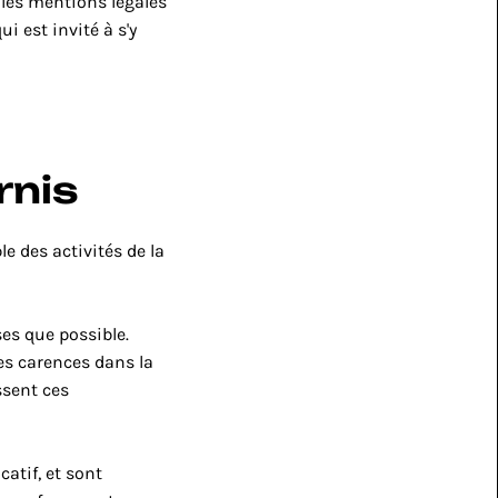
les mentions légales 
 est invité à s'y 
rnis
 des activités de la 
es que possible. 
es carences dans la 
ssent ces 
atif, et sont 