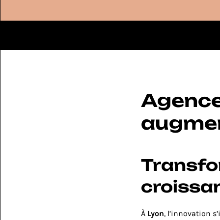
Assistant IA de vente
Site qui converti
Agence 
augmen
Transfor
croissa
À 
Lyon
, l’innovation s