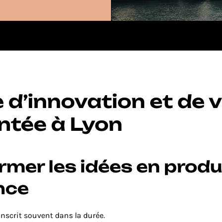
t
Leads qualifiés
Sprint 2 mois
d’innovation et de v
tée à Lyon
mer les idées en produi
nce
’inscrit souvent dans la durée.