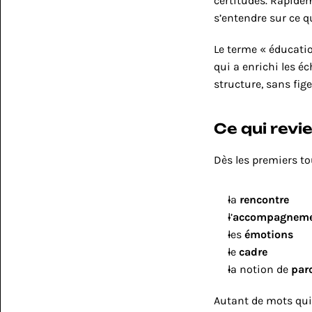
certitudes. Rapidem
s’entendre sur ce q
Le terme « éducatio
qui a enrichi les éc
structure, sans fige
Ce qui revi
Dès les premiers to
la 
rencontre
l’
accompagnem
les 
émotions
le 
cadre
la notion de 
par
Autant de mots qui