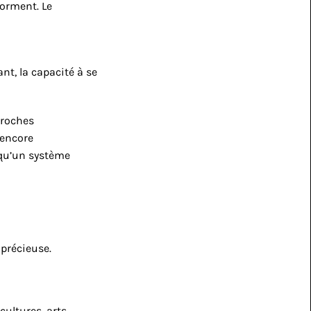
orment. Le 
t, la capacité à se 
proches 
encore 
qu’un système 
 précieuse.
ultures, arts 