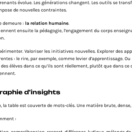
enants évolue. Les générations changent. Les outils se transf
mpose de nouvelles contraintes.
 demeure : 
la relation humaine
.
. Viennent ensuite la pédagogie, l’engagement du corps enseignan
on.
périmenter. Valoriser les initiatives nouvelles. Explorer des ap
entes : le rire, par exemple, comme levier d’apprentissage. Ou 
s élèves dans ce qu’ils sont réellement, plutôt que dans ce 
iennent.
aphie d’insights
ie, la table est couverte de mots-clés. Une matière brute, dense,
amment :
ation, compréhension, respect, différence, ludique, mélange de c