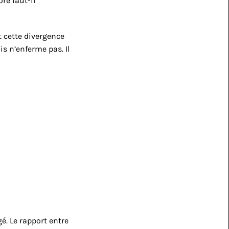
e faut-il 
 cette divergence 
s n’enferme pas. Il 
 Le rapport entre 