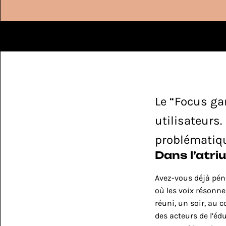
int 2 mois
Leads qualifiés
Site qui con
Le “Focus ga
utilisateurs.
problématiqu
Dans l’atri
Avez-vous déjà pén
où les voix résonnen
réuni, un soir, au c
des acteurs de l’édu