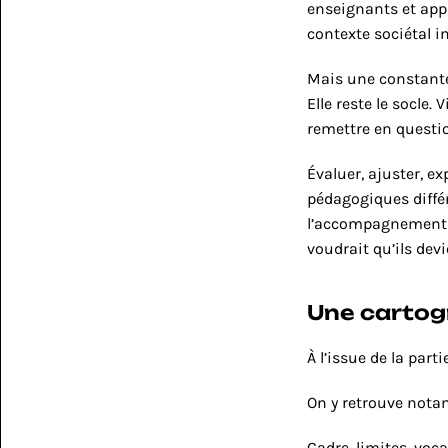
enseignants et appr
contexte sociétal i
Mais une constante
Elle reste le socle
remettre en questi
Évaluer, ajuster, ex
pédagogiques différ
l’accompagnement de
voudrait qu’ils dev
Une cartogr
À l’issue de la part
On y retrouve not
Cadre, limites, voc