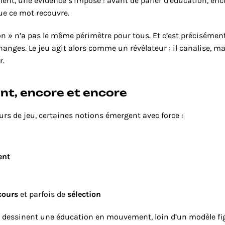
ent, une évidence s’impose : avant de parler d’éducation, encor
ue ce mot recouvre.
n » n’a pas le même périmètre pour tous. Et c’est précisément
hanges. Le jeu agit alors comme un révélateur : il canalise, mai
r.
ent, encore et encore
urs de jeu, certaines notions émergent avec force :
ent
cours
 et parfois de 
sélection
 dessinent une éducation en mouvement, loin d’un modèle figé.