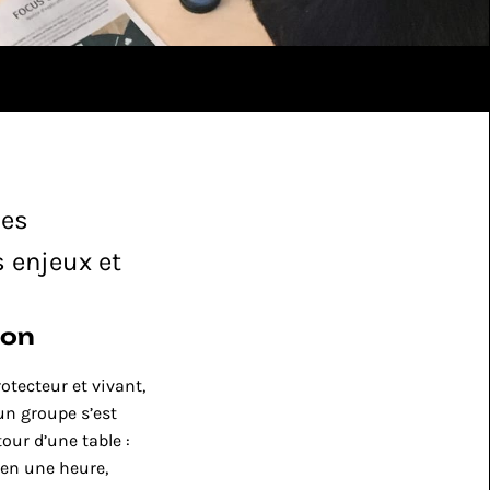
es 
 enjeux et 
ion
rotecteur et vivant, 
un groupe s’est 
ur d’une table : 
 en une heure, 